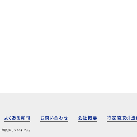
生の入学時期を教えてください2024年8月東大先
学校東大先
生での受験生活の感想をお聞かせください...
さい。当初、
高校受験
6ヶ月
学力向上コース週2回
高校受
/
/
school
query_builder
local_offer
school
詳しく見る
_right
keyboard_arrow_right
よくある質問
お問い合わせ
会社概要
特定商取引法
一切関係していません。