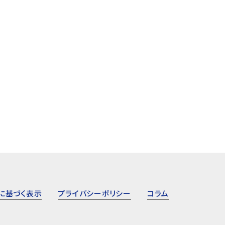
生での受験生活の感想をお聞かせくだ
府立桜和高等学校東大先生の
東大を目指すようなお子様が使わ...
さい中3 10月東大先生での受験
験
4ヶ月
合格実現コース週2回
高校受験
5ヶ月
学力
/
/
/
/
query_builder
local_offer
school
query_builder
local_offer
詳しく見る
keyboard_arrow_right
もっと見る
に基づく表示
プライバシーポリシー
コラム