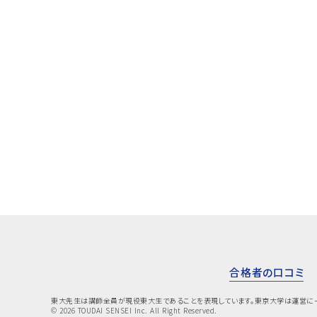
東大先生の入学時期を教えてください 2023年12
月東大先生での受験生活の感想をお聞か...
高校受験
14ヶ月
合格実現コース週2回
/
/
school
query_builder
local_offer
詳しく見る
keyboard_arrow
合格者の口コミ
東大先生は講師全員が現役東大生であることを表現しています。東京大学は運営に
© 2026 TOUDAI SENSEI Inc. All Right Reserved.