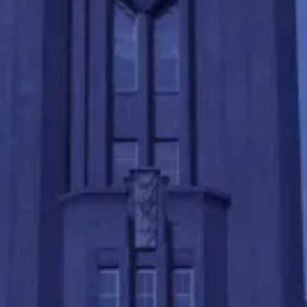
専属の現役東大生１名で
"全科目対応可能"
受験は１科目ではなく、複数科目の総合点を競うため
得意不得意の
バランス
が重要。実は東京大学の入試科
目は日本で一番多くなんと12科目。
文理問わず全て
の科目を最高水準に引き上げた受験のプロ
が、お子様
の総合点を伸ばせるよう最適な指導を行います。