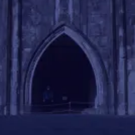
REASON 03
“わからない”を即解決！
毎日東大生を独り占めする
オンライン自習室
東大先生が提供しているのは
学習環境そのもの。毎日
18時~23時
で東大生が常に質問にお答えする個別指
導室を完備。 気軽に参加できるため、
自宅での学習
時間が格段に増える
だけでなく、勉強を進める上で出
てきた
”わからない”を「いつでもどこでも」即解決
す