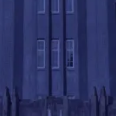
REASON 02
現役東大生が
マンツーマンでコーチング
東大先生では
完全1対１で学習コーチング
を行いま
す。学校や集団塾では得意苦手も進路も違う生徒複数
名:先生1名なので、授業に無駄が多く理解しないまま
進んでしまいます。一方東大先生は完全1:1で、目標
設定からスケジュール作成、日々の勉強管理までを一
貫して行うため、
学校や集団塾とは比べ物にならない
程の成績向上を実現できます。