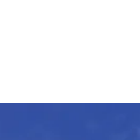
小6の5月時点で偏差値が40代だった私を見かねて、母が東大先生
に申し込んでました。最初は正直乗り気じゃなかったんですが、
渋々授業を受けてみたら楽しくてびっくり。東大生って変な人が
多いイメージでしたが気さくだし教えて方も丁寧で分かりやす
く、塾や学校の先生の授業では物足りなく感じるほ...
中学受験
9ヶ月
スタンダードコース
/
/
school
query_builder
local_offer
詳しく見る
keyboard_arrow_right