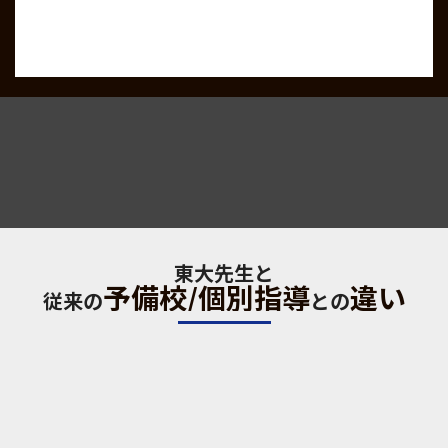
ます。
東大先生と
予備校/個別指導
違い
従来の
との